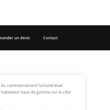
ander un devis
Contact
. Au commencement l’activité était
nt habitation haut de gamme sur la côte