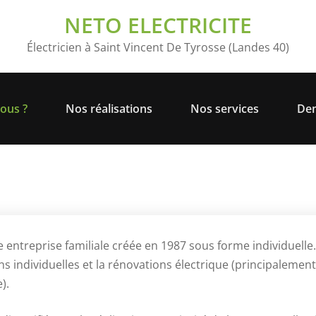
NETO ELECTRICITE
Électricien à Saint Vincent De Tyrosse (Landes 40)
ous ?
Nos réalisations
Nos services
Dem
 entreprise familiale créée en 1987 sous forme individuelle
ns individuelles et la rénovations électrique (principaleme
).